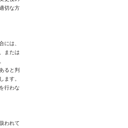
適切な方
合には、
、または
。
あると判
します。
を行わな
扱われて