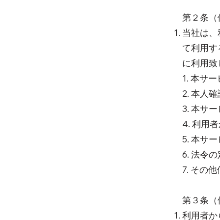
第２条（
当社は、
て利用す
に利用致
1. 本
2. 本人
3. 本
4. 利
5. 本
6. 法
7. そ
第３条（
利用者か