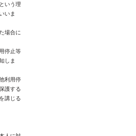
という理
いいま
た場合に
用停止等
知しま
他利用停
保護する
を講じる
本人に対