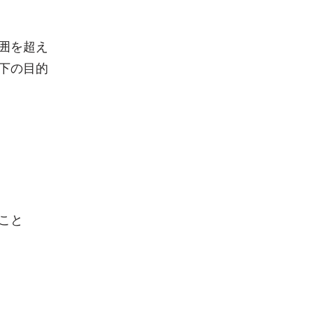
囲を超え
下の目的
こと