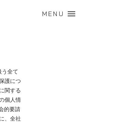
MENU
扱う全て
保護につ
に関する
の個人情
会的要請
に、全社