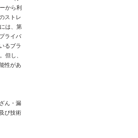
バーから利
のストレ
報には、第
プライバ
いるブラ
す。但し、
能性があ
ざん・漏
及び技術